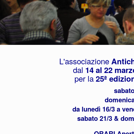
L'associazione
Antic
dal
14 al 22 marz
per la
25ª edizio
sabato
domenica
da lunedì 16/3 a ve
sabato 21/3 & do
ORARI Apert