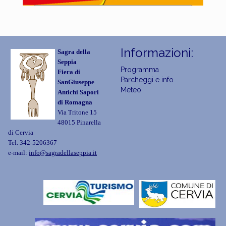
Informazioni:
Sagra della
Seppia
Programma
Fiera di
Parcheggi e info
SanGiuseppe
Meteo
Antichi Sapori
di Romagna
Via Tritone 15
48015 Pinarella
di Cervia
Tel. 342-5206367
e-mail:
info@sagradellaseppia.it